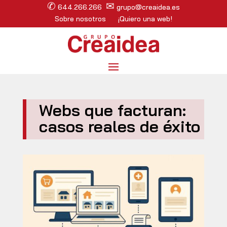
✆
✉
644.266.266
grupo@creaidea.es
Sobre nosotros
¡Quiero una web!
Webs que facturan:
casos reales de éxito