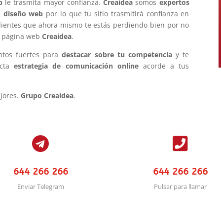
b
le trasmita mayor confianza.
Creaidea
somos
expertos
n
diseño web
por lo que tu sitio trasmitirá confianza en
lientes que ahora mismo te estás perdiendo bien por no
a página web
Creaidea
.
ntos fuertes para
destacar sobre tu competencia
y te
ecta
estrategia de comunicación online
acorde a tus
ejores.
Grupo Creaidea
.


644 266 266
644 266 266
Enviar Telegram
Pulsar para llamar