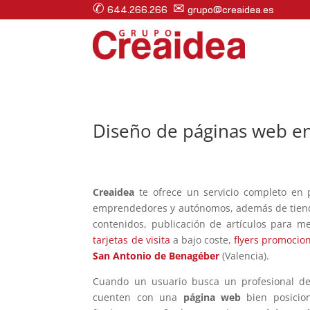
✆
✉
644.266.266
grupo@creaidea.es
Diseño de páginas web en
Creaidea
te ofrece un servicio completo en
emprendedores y autónomos, además de tien
contenidos, publicación de artículos para me
tarjetas de visita
a bajo coste,
flyers promocio
San Antonio de Benagéber
(Valencia).
Cuando un usuario busca un profesional de 
cuenten con una
página web
bien posicion