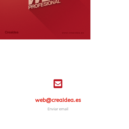

web@creaidea.es
Enviar email