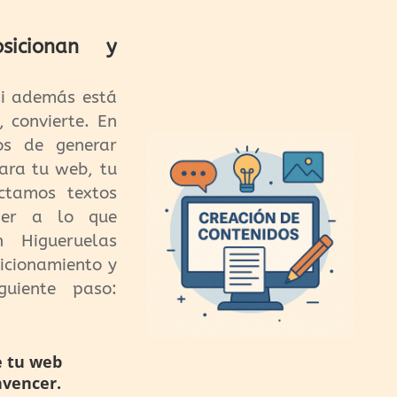
sicionan y
 si además está
, convierte. En
os de generar
para tu web, tu
ctamos textos
der a lo que
n Higueruelas
sicionamiento y
guiente paso:
e tu web
nvencer.