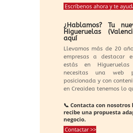
Escríbenos ahora y te ayu
¿Hablamos? Tu nu
Higueruelas (Valenc
aquí
Llevamos más de 20 añ
empresas a destacar en
estás en Higueruelas 
necesitas una web p
posicionada y con conten
en Creaidea tenemos lo qu
📞 Contacta con nosotros
recibe una propuesta ada
negocio.
Contactar >>