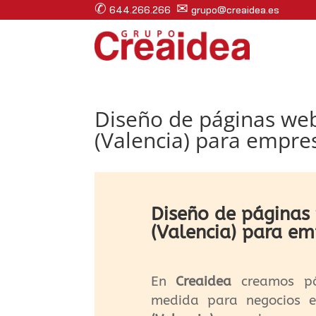
✆
✉
644.266.266
grupo@creaidea.es
Diseño de páginas web
(Valencia) para empre
Diseño de páginas 
(Valencia) para em
En
Creaidea
creamos p
medida para negocios