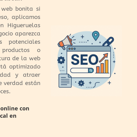
 web bonita si
eso, aplicamos
n Higueruelas
egocio aparezca
 potenciales
 productos o
ctura de la web
stá optimizado
idad y atraer
de verdad están
ces.
 online con
cal en