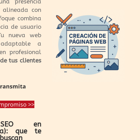
na presencia
 y alineada con
nfoque combina
cia de usuario
 Tu nueva web
 adaptable a
n profesional
de tus clientes
transmita
compromiso >>
o SEO en
ia): que te
 buscan