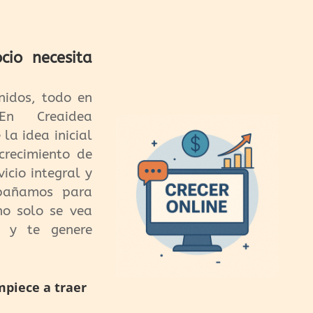
cio necesita
nidos, todo en
n Creaidea
la idea inicial
crecimiento de
icio integral y
mpañamos para
no solo se vea
e y te genere
mpiece a traer