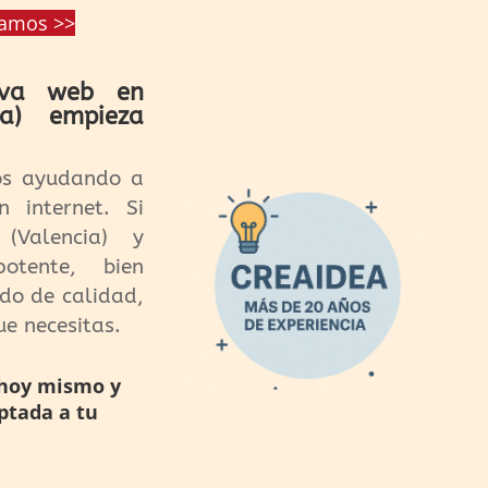
damos >>
eva web en
ia) empieza
os ayudando a
 internet. Si
(Valencia) y
otente, bien
ido de calidad,
e necesitas.
 hoy mismo y
ptada a tu