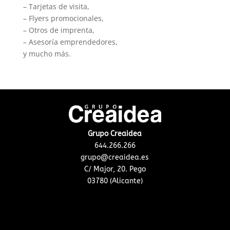
– Tarjetas de visita,
– Flyers promocionales,
– Otros de imprenta,
– Asesoría emprendedores,
y mucho más.
Grupo Creaidea
644.266.266
grupo@creaidea.es
C/ Major, 20. Pego
03780 (Alicante)