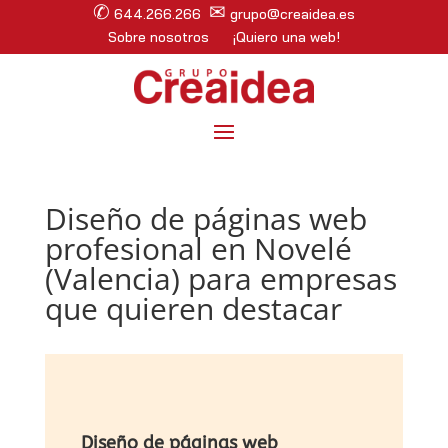
✆
✉
644.266.266
grupo@creaidea.es
Sobre nosotros
¡Quiero una web!
Diseño de páginas web
profesional en Novelé
(Valencia) para empresas
que quieren destacar
Diseño de páginas web