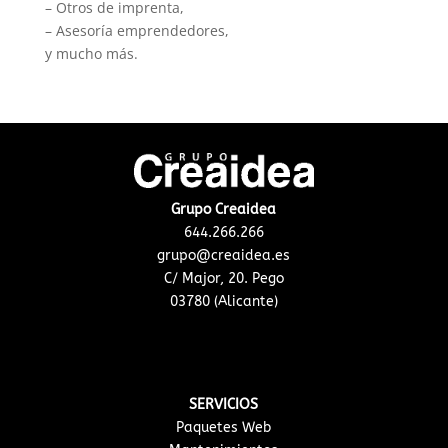
– Otros de imprenta,
– Asesoría emprendedores,
y mucho más.
Grupo Creaidea
644.266.266
grupo@creaidea.es
C/ Major, 20. Pego
03780 (Alicante)
SERVICIOS
Paquetes Web