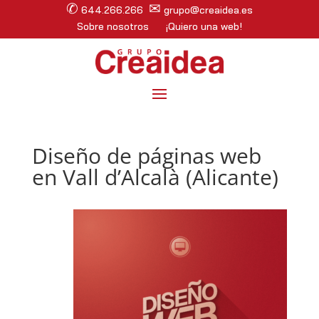
✆
✉
644.266.266
grupo@creaidea.es
Sobre nosotros
¡Quiero una web!
Diseño de páginas web
en Vall d’Alcalà (Alicante)