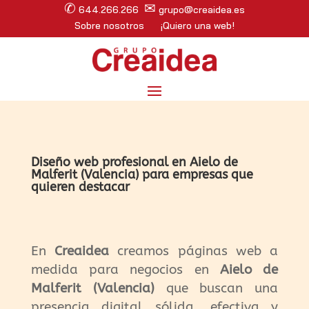
✆
✉
644.266.266
grupo@creaidea.es
Sobre nosotros
¡Quiero una web!
Diseño web profesional en Aielo de
Malferit (Valencia) para empresas que
quieren destacar
En
Creaidea
creamos páginas web a
medida para negocios en
Aielo de
Malferit (Valencia)
que buscan una
presencia digital sólida, efectiva y