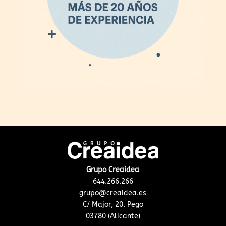
Grupo Creaidea
644.266.266
grupo@creaidea.es
C/ Major, 20. Pego
03780 (Alicante)