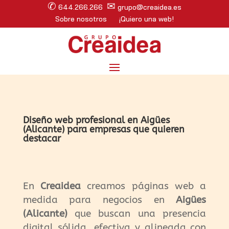
✆
✉
644.266.266
grupo@creaidea.es
Sobre nosotros
¡Quiero una web!
Diseño web profesional en Aigües
(Alicante) para empresas que quieren
destacar
En
Creaidea
creamos páginas web a
medida para negocios en
Aigües
(Alicante)
que buscan una presencia
digital sólida, efectiva y alineada con