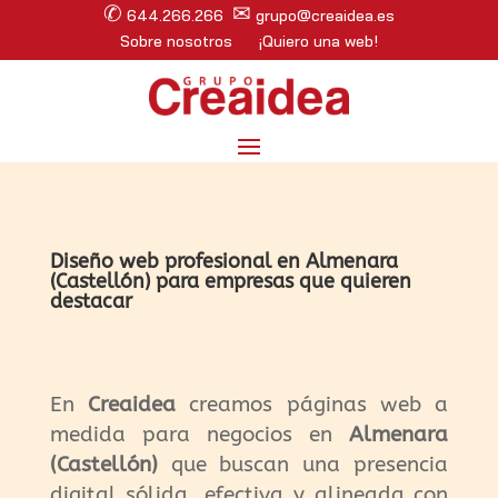
✆
✉
644.266.266
grupo@creaidea.es
Sobre nosotros
¡Quiero una web!
Diseño web profesional en Almenara
(Castellón) para empresas que quieren
destacar
En
Creaidea
creamos páginas web a
medida para negocios en
Almenara
(Castellón)
que buscan una presencia
digital sólida, efectiva y alineada con