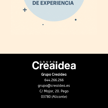
Grupo Creaidea
644.266.266
grupo@creaidea.es
C/ Major, 20. Pego
03780 (Alicante)