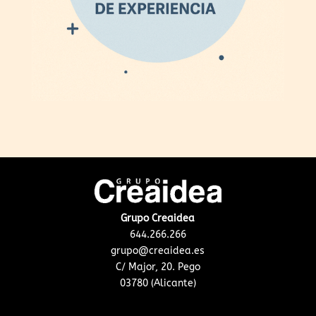
Grupo Creaidea
644.266.266
grupo@creaidea.es
C/ Major, 20. Pego
03780 (Alicante)