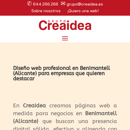
✆
✉
644.266.266
grupo@creaidea.es
Sobre nosotros
¡Quiero una web!
Diseño web profesional en Benimantell
(Alicante) para empresas que quieren
destacar
En
Creaidea
creamos páginas web a
medida para negocios en
Benimantell
(Alicante)
que buscan una presencia
digital sólida, efectiva y alineada con