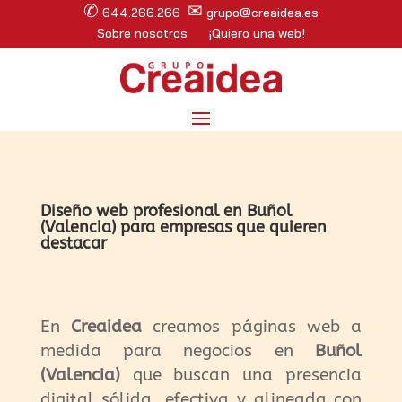
✆
✉
644.266.266
grupo@creaidea.es
Sobre nosotros
¡Quiero una web!
Diseño web profesional en Buñol
(Valencia) para empresas que quieren
destacar
En
Creaidea
creamos páginas web a
medida para negocios en
Buñol
(Valencia)
que buscan una presencia
digital sólida, efectiva y alineada con