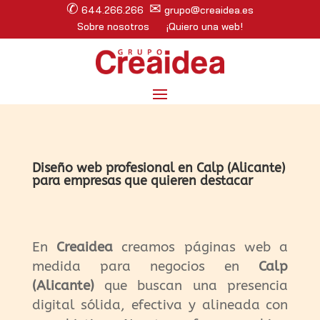
✆
✉
644.266.266
grupo@creaidea.es
Sobre nosotros
¡Quiero una web!
Diseño web profesional en Calp (Alicante)
para empresas que quieren destacar
En
Creaidea
creamos páginas web a
medida para negocios en
Calp
(Alicante)
que buscan una presencia
digital sólida, efectiva y alineada con