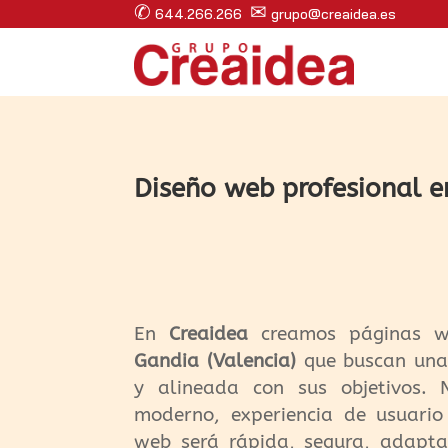
✆
✉
644.266.266
grupo@creaidea.es
Diseño web profesional e
En
Creaidea
creamos páginas w
Gandia (Valencia)
que buscan una p
y alineada con sus objetivos. 
moderno, experiencia de usuario
web será rápida, segura, adapt