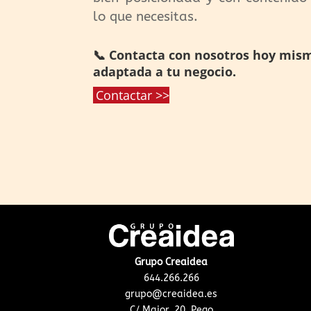
lo que necesitas.
📞 Contacta con nosotros hoy mis
adaptada a tu negocio.
Contactar >>
Grupo Creaidea
644.266.266
grupo@creaidea.es
C/ Major, 20. Pego