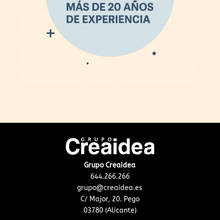
Grupo Creaidea
644.266.266
grupo@creaidea.es
C/ Major, 20. Pego
03780 (Alicante)