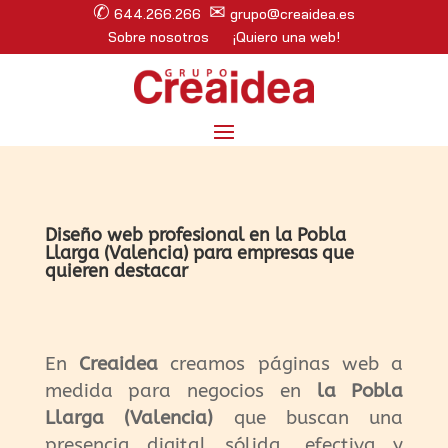
✆
✉
644.266.266
grupo@creaidea.es
Sobre nosotros
¡Quiero una web!
Diseño web profesional en la Pobla
Llarga (Valencia) para empresas que
quieren destacar
En
Creaidea
creamos páginas web a
medida para negocios en
la Pobla
Llarga (Valencia)
que buscan una
presencia digital sólida, efectiva y