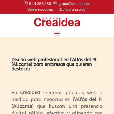
✆
✉
644.266.266
grupo@creaidea.es
Sobre nosotros
¡Quiero una web!
Diseño web profesional en l’Alfàs del Pi
(Alicante) para empresas que quieren
destacar
En
Creaidea
creamos páginas web a
medida para negocios en
l’Alfàs del Pi
(Alicante)
que buscan una presencia
digital sólida, efectiva y alineada con