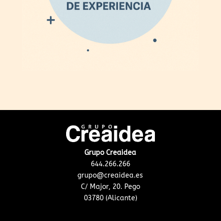
Grupo Creaidea
644.266.266
grupo@creaidea.es
C/ Major, 20. Pego
03780 (Alicante)