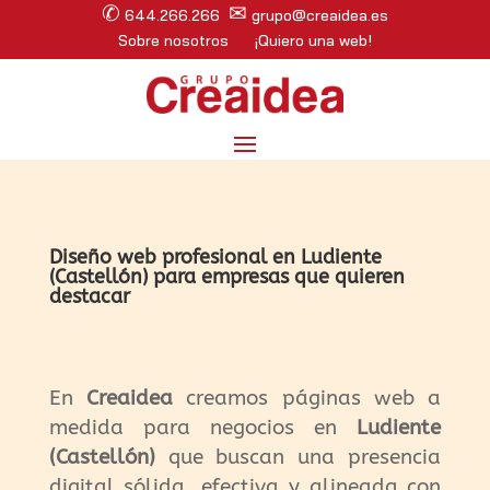
✆
✉
644.266.266
grupo@creaidea.es
Sobre nosotros
¡Quiero una web!
Diseño web profesional en Ludiente
(Castellón) para empresas que quieren
destacar
En
Creaidea
creamos páginas web a
medida para negocios en
Ludiente
(Castellón)
que buscan una presencia
digital sólida, efectiva y alineada con