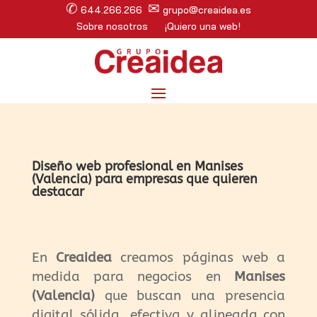
✆
✉
644.266.266
grupo@creaidea.es
Sobre nosotros
¡Quiero una web!
Diseño web profesional en Manises
(Valencia) para empresas que quieren
destacar
En
Creaidea
creamos páginas web a
medida para negocios en
Manises
(Valencia)
que buscan una presencia
digital sólida, efectiva y alineada con