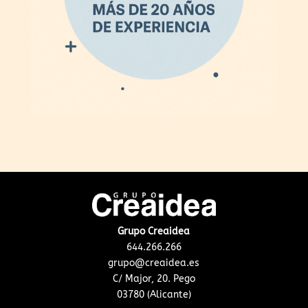
Grupo Creaidea
644.266.266
grupo@creaidea.es
C/ Major, 20. Pego
03780 (Alicante)