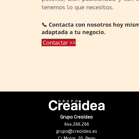
tenemos lo que necesitas.
📞 Contacta con nosotros hoy mis
adaptada a tu negocio.
Contactar >>
Grupo Creaidea
644.266.266
grupo@creaidea.es
C/ Major, 20. Pego