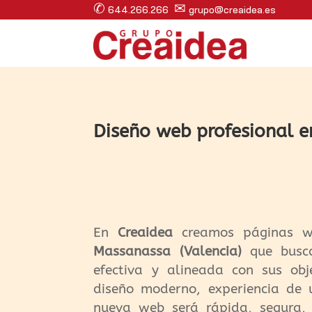
✆
✉
644.266.266
grupo@creaidea.es
Diseño web profesional e
En
Creaidea
creamos páginas w
Massanassa (Valencia)
que busca
efectiva y alineada con sus obj
diseño moderno, experiencia de u
nueva web será rápida, segura,