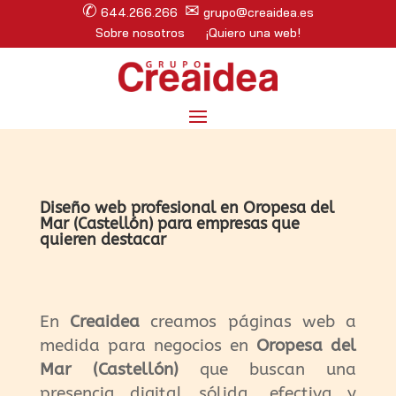
✆
✉
644.266.266
grupo@creaidea.es
Sobre nosotros
¡Quiero una web!
Diseño web profesional en Oropesa del
Mar (Castellón) para empresas que
quieren destacar
En
Creaidea
creamos páginas web a
medida para negocios en
Oropesa del
Mar (Castellón)
que buscan una
presencia digital sólida, efectiva y