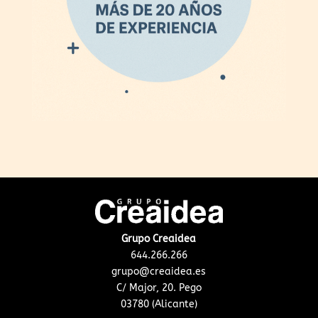
Grupo Creaidea
644.266.266
grupo@creaidea.es
C/ Major, 20. Pego
03780 (Alicante)