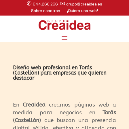
✆
✉
644.266.266
grupo@creaidea.es
Sobre nosotros
¡Quiero una web!
Diseño web profesional en Torás
(Castellón) para empresas que quieren
destacar
En
Creaidea
creamos páginas web a
medida para negocios en
Torás
(Castellón)
que buscan una presencia
digital sólida, efectiva y alineada con