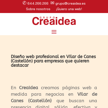
✆
✉
644.266.266
grupo@creaidea.es
Sobre nosotros
¡Quiero una web!
Diseño web profesional en Vilar de Canes
(Castellón) para empresas que quieren
destacar
En
Creaidea
creamos páginas web a
medida para negocios en
Vilar de
Canes (Castellón)
que buscan una
presencia digital sólida, efectiva y