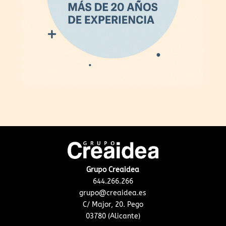
Grupo Creaidea
644.266.266
grupo@creaidea.es
C/ Major, 20. Pego
03780 (Alicante)