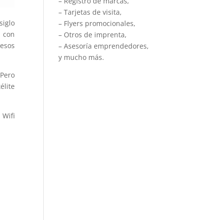
– Registro de marcas,
– Tarjetas de visita,
siglo
– Flyers promocionales,
s con
– Otros de imprenta,
 esos
– Asesoría emprendedores,
y mucho más.
 Pero
élite
 Wifi