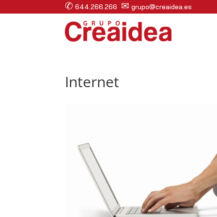
✆
✉
644.266.266
grupo@creaidea.es
Internet