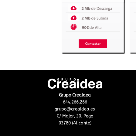
Grupo Creaidea
644.266.266
grupo@creaidea.es
C/ Major, 20. Pego
03780 (Alicante)