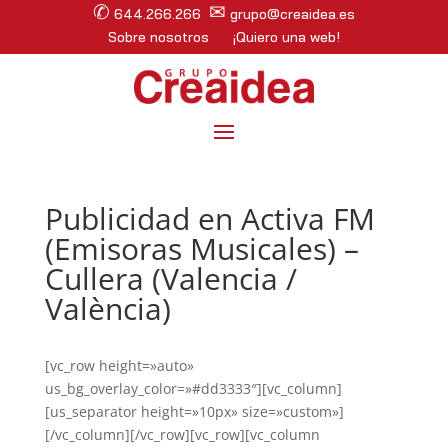
✆
✉
644.266.266
grupo@creaidea.es
Sobre nosotros
¡Quiero una web!
Publicidad en Activa FM
(Emisoras Musicales) –
Cullera (Valencia /
València)
[vc_row height=»auto»
us_bg_overlay_color=»#dd3333″][vc_column]
[us_separator height=»10px» size=»custom»]
[/vc_column][/vc_row][vc_row][vc_column