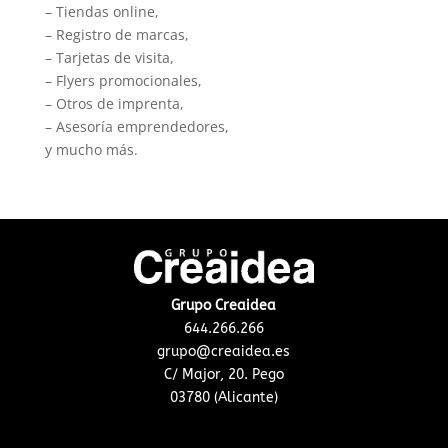
– Tiendas online,
– Registro de marcas,
– Tarjetas de visita,
– Flyers promocionales,
– Otros de imprenta,
– Asesoría emprendedores,
y mucho más.
Grupo Creaidea
644.266.266
grupo@creaidea.es
C/ Major, 20. Pego
03780 (Alicante)