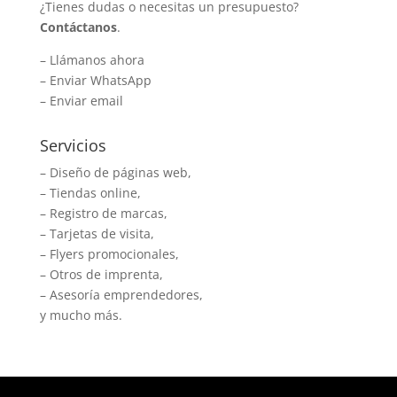
¿Tienes dudas o necesitas un presupuesto?
Contáctanos
.
–
Llámanos ahora
–
Enviar WhatsApp
–
Enviar email
Servicios
– Diseño de páginas web,
– Tiendas online,
– Registro de marcas,
– Tarjetas de visita,
– Flyers promocionales,
– Otros de imprenta,
– Asesoría emprendedores,
y mucho más.