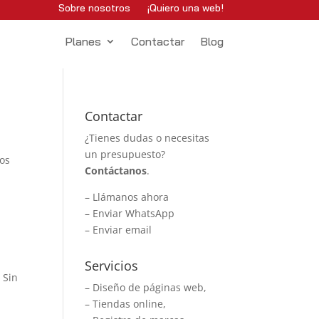
Sobre nosotros
¡Quiero una web!
Planes
Contactar
Blog
Contactar
¿Tienes dudas o necesitas
un presupuesto?
dos
Contáctanos
.
–
Llámanos ahora
–
Enviar WhatsApp
–
Enviar email
Servicios
 Sin
– Diseño de páginas web,
– Tiendas online,