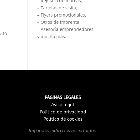
– Registro de marcas,
– Tarjetas de visita,
– Flyers promocionales,
– Otros de imprenta,
– Asesoría emprendedores,
uito
y mucho más.
PÁGINAS LEGALES
Aviso legal
Política de privacidad
Política de cookies
Impuestos indirectos no incluidos.