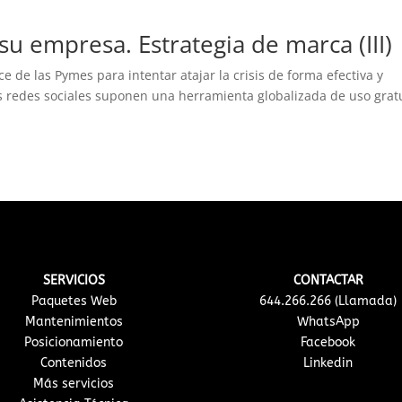
su empresa. Estrategia de marca (III)
e de las Pymes para intentar atajar la crisis de forma efectiva y
Las redes sociales suponen una herramienta globalizada de uso grat
SERVICIOS
CONTACTAR
Paquetes Web
644.266.266 (Llamada)
Mantenimientos
WhatsApp
Posicionamiento
Facebook
Contenidos
Linkedin
Más servicios