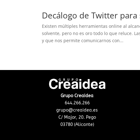
Decálogo de Twitter para 
Existen múltiples herramientas online al alcanc
solvente, pero no es oro todo lo que reluce. 
y que nos permite comunicarnos con...
Grupo Creaidea
644.266.266
grupo@creaidea.es
C/ Major, 20. Pego
03780 (Alicante)